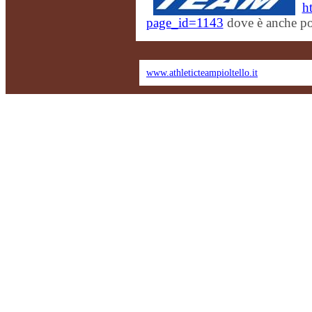
h
page_id=1143
dove è anche pos
www.athleticteampioltello.it