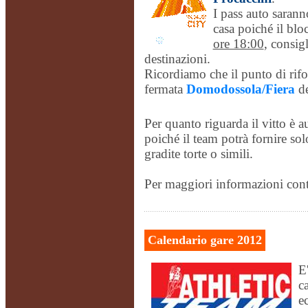
I pass auto saranno
casa poiché il blo
ore 18:00
, consig
destinazioni.
Ricordiamo che il punto di rifor
fermata
Domodossola/Fiera
d
Per quanto riguarda il vitto è
poiché il team potrà fornire s
gradite torte o simili.
Per maggiori informazioni cont
Calendario gare 2012
E'
c
ec