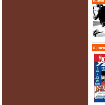
lunedi
domeni