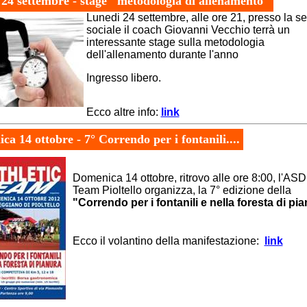
24 settembre - stage "metodologia di allenamento"
Lunedi
24 settembre, alle ore 21, presso la s
sociale il coach Giovanni Vecchio terrà un
interessante stage sulla metodologia
dell'allenamento durante l'anno
Ingresso libero.
Ecco altre info:
link
ca 14 ottobre - 7° Correndo per i fontanili....
Domenica 14 ottobre, ritrovo alle ore 8:00, l'AS
Team
Pioltello
organizza, la 7° edizione della
"Correndo per i fontanili e nella foresta di pi
Ecco il volantino della manifestazione:
link