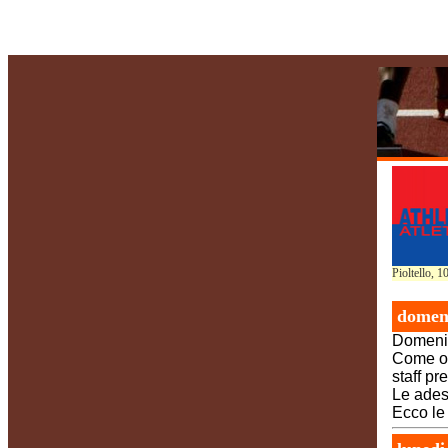
Pioltello
, 1
domeni
Domenic
Come og
staff pr
Le ades
Ecco le