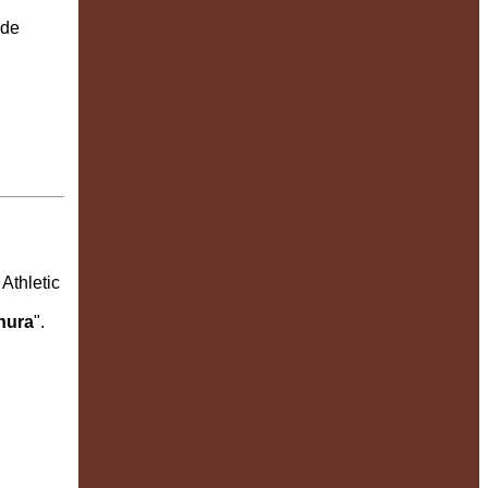
ede
D
Athletic
anura
".