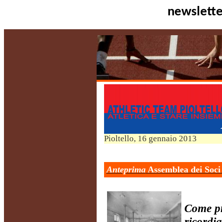
newslette
Pioltello
, 16 gennaio 2013
Anteprima
Assemblea dei Soci
Come pr
ricordi