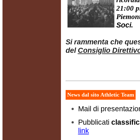
21:00 pr
Piemont
Soci
.
Si rammenta che quest
del
Consiglio Direttiv
News
dal
sito
Athletic Team
Mail di presentazi
Pubblicati
classifi
link