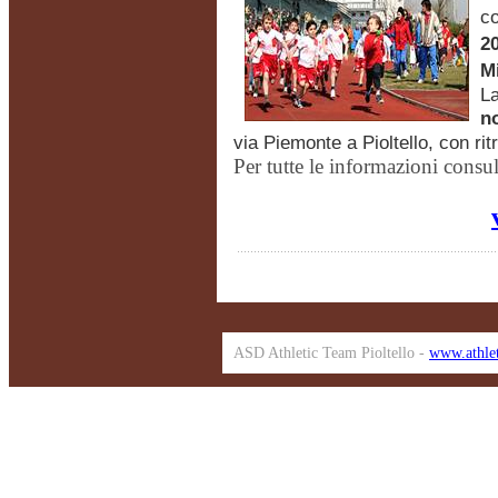
co
2
Mi
La
n
via Piemonte a Pioltello, con rit
Per tutte le informazioni consult
ASD Athletic Team Pioltello -
www.athlet