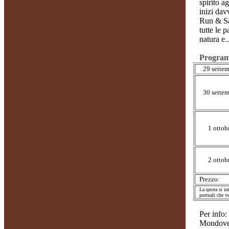
spirito a
inizi dav
Run &
S
tutte le 
natura e.
Progra
29 sette
30 sette
1 ottob
2 ottob
Prezzo:
La quota si int
portuali che v
Per info:
Mondovel