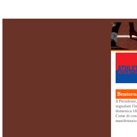
Bentorna
Il Presidente
segnalare l'
domenica 16 
Come di consu
manifestazi