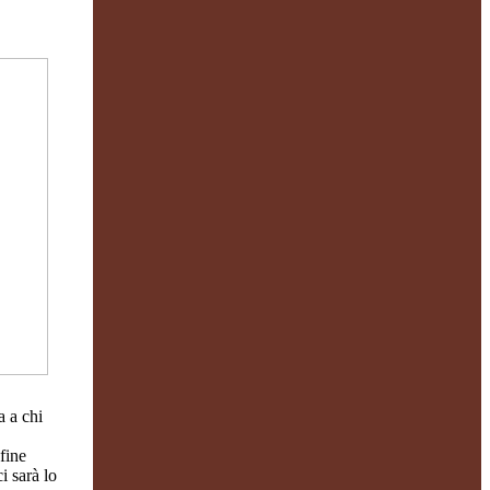
 a chi
fine
i sarà lo