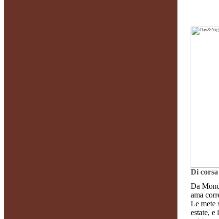
Di corsa
Da Mondo
ama corre
Le mete s
estate, e