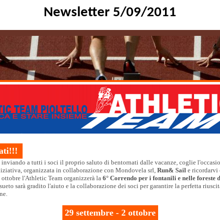
Newsletter 5/09/2011
ti!!!
, inviando a tutti i soci il proprio saluto di bentornati dalle vacanze, coglie l'occasi
iniziativa, organizzata in collaborazione con Mondovela srl,
Run&
Sail
e ricordarvi
ottobre l'
Athletic
Team organizzerà la
6° Correndo per i fontanili e nelle foreste 
eto sarà gradito l'aiuto e la collaborazione dei soci per garantire la perfetta riuscit
one.
29 settembre - 2 ottobre