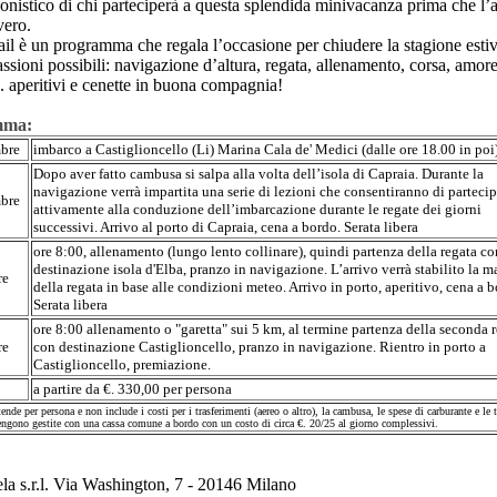
gonistico di chi parteciperà a questa splendida minivacanza prima che l
vero.
ail
è un programma che regala l’occasione per chiudere la stagione est
passioni possibili: navigazione d’altura, regata, allenamento, corsa, amore
.. aperitivi e cenette in buona compagnia!
mma:
mbre
imbarco a Castiglioncello (Li) Marina Cala de' Medici (dalle ore 18.00 in poi
Dopo aver fatto cambusa si salpa alla volta dell’isola di Capraia. Durante la
navigazione verrà impartita una serie di lezioni che consentiranno di partecip
mbre
attivamente alla conduzione dell’imbarcazione durante le regate dei giorni
successivi. Arrivo al porto di Capraia, cena a bordo. Serata libera
ore 8:00, allenamento (lungo lento collinare), quindi partenza della regata co
destinazione isola d'Elba, pranzo in navigazione. L’arrivo verrà stabilito la m
re
della regata in base alle condizioni meteo. Arrivo in porto, aperitivo, cena a b
Serata libera
ore 8:00 allenamento o "
garetta
" sui 5 km, al termine partenza della seconda 
re
con destinazione Castiglioncello, pranzo in navigazione. Rientro in porto a
Castiglioncello, premiazione.
a partire da €. 330,00 per persona
ende per persona e non include i costi per i trasferimenti (aereo o altro), la cambusa, le spese di carburante e le 
engono gestite con una cassa comune a bordo con un costo di circa €. 20/25 al giorno complessivi.
a s.r.l. Via Washington, 7 - 20146 Milano