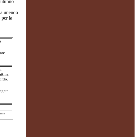
’autunno
iva unendo
 per la
)
are
n
attina
ordo.
regata
tasse