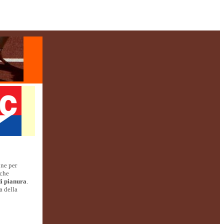
one per
 che
di pianura
.
a della