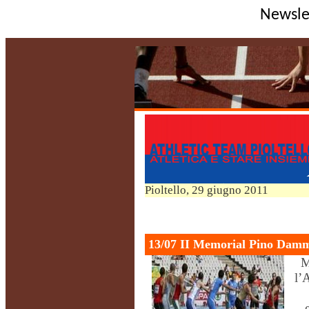
Newsle
Pioltello, 29 giugno 2011
13/07
II
Memorial
Pino
Damm
M
l’
A