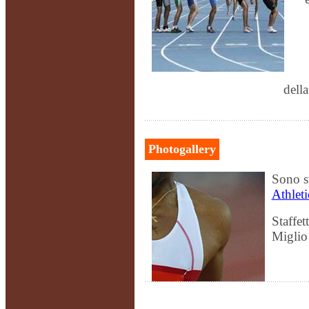
dell
Photogallery
Sono st
Athleti
Staffet
Miglio