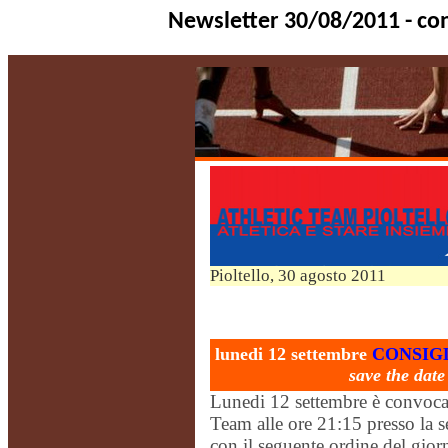
Newsletter 30/08/2011 - con
Pioltello, 30 agosto 2011
lunedi
12 settembre
CONSIG
save
the dat
Lunedi
12 settembre è convoca
Team alle ore 21:15 presso la s
con il seguente ordine del gior