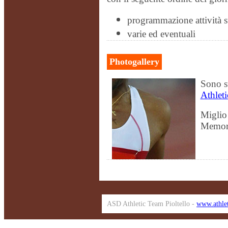
programmazione attività 
varie ed eventuali
Photogallery
Sono st
Athleti
Miglio
Memor
ASD Athletic Team Pioltello -
www.athlet