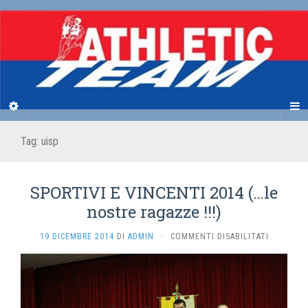
Tag:
uisp
SPORTIVI E VINCENTI 2014 (…le
nostre ragazze !!!)
SU
19 DICEMBRE 2014
DI
ADMIN
·
COMMENTI DISABILITATI
SPORTIVI
E
VINCENTI
2014
(…