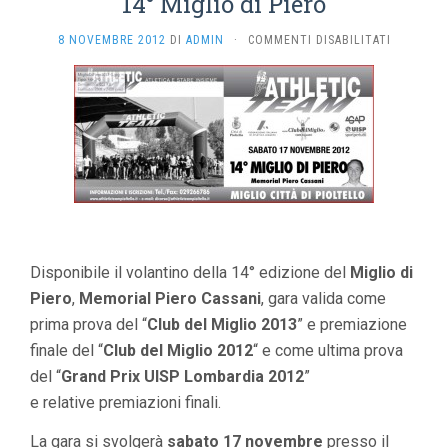
14° Miglio di Piero
SU
8 NOVEMBRE 2012
DI
ADMIN
·
COMMENTI DISABILITATI
14°
MIGLIO
DI
PIERO
Disponibile il volantino della 14° edizione del
Miglio di
Piero
,
Memorial Piero Cassani
, gara valida come
prima prova del “
Club del Miglio 2013
” e premiazione
finale del “
Club del Miglio 2012
“ e come ultima prova
del “
Grand Prix UISP Lombardia 2012
”
e relative premiazioni finali.
La gara si svolgerà
sabato 17 novembre
presso il