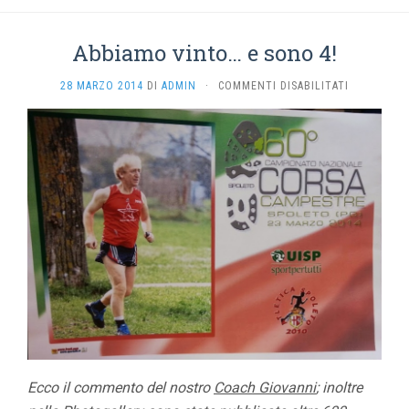
Abbiamo vinto… e sono 4!
SU
28 MARZO 2014
DI
ADMIN
·
COMMENTI DISABILITATI
ABBIAMO
VINTO…
E
SONO
4!
Ecco il commento del nostro
Coach Giovanni
; inoltre