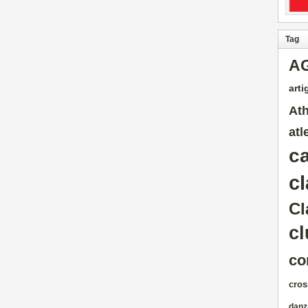
Tag
A
artig
Ath
atl
c
cl
Cl
cl
co
cros
danz