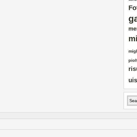
Fo
g
me
mi
migl
piol
ris
ui