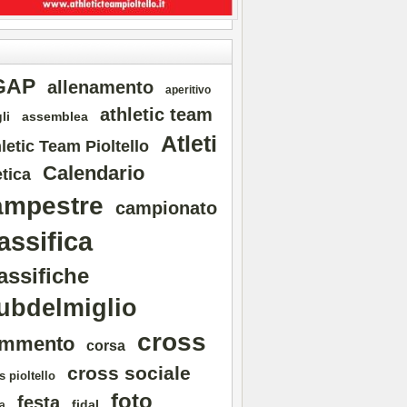
GAP
allenamento
aperitivo
athletic team
li
assemblea
Atleti
letic Team Pioltello
Calendario
etica
ampestre
campionato
assifica
assifiche
ubdelmiglio
cross
mmento
corsa
cross sociale
s pioltello
foto
festa
fidal
a