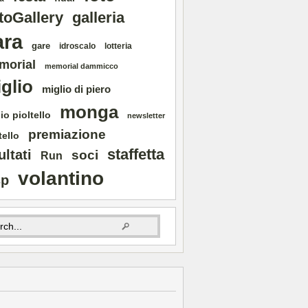
toGallery
galleria
ara
gare
idroscalo
lotteria
morial
memorial dammicco
glio
miglio di piero
monga
io pioltello
newsletter
premiazione
tello
staffetta
ultati
soci
Run
volantino
sp