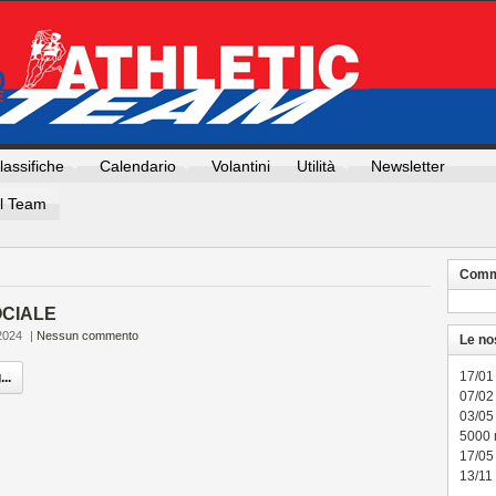
lassifiche
Calendario
Volantini
Utilità
Newsletter
Il Team
Comme
OCIALE
2024
|
Nessun commento
Le no
17/01
..
07/02 
03/05
5000
17/05
13/11 