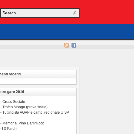
nti recenti
stre gare 2016
 - Cross Sociale
- Trofeo Monga (prova finale)
 - Tuttinpista AGAP e camp. regionale UISP
 m
 - Memorial Pino Dammicco
- I 3 Parchi