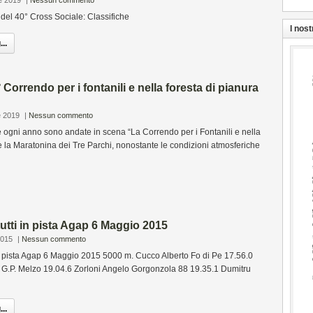
e 2019
|
Nessun commento
 del 40° Cross Sociale: Classifiche
I nost
..
 Correndo per i fontanili e nella foresta di pianura
e 2019
|
Nessun commento
gni anno sono andate in scena “La Correndo per i Fontanili e nella
e la Maratonina dei Tre Parchi, nonostante le condizioni atmosferiche
tutti in pista Agap 6 Maggio 2015
2015
|
Nessun commento
 in pista Agap 6 Maggio 2015 5000 m. Cucco Alberto Fo di Pe 17.56.0
.P. Melzo 19.04.6 Zorloni Angelo Gorgonzola 88 19.35.1 Dumitru
..