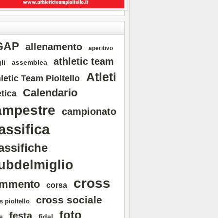
GAP
allenamento
aperitivo
athletic team
li
assemblea
Atleti
letic Team Pioltello
Calendario
etica
ampestre
campionato
assifica
assifiche
ubdelmiglio
cross
mmento
corsa
cross sociale
s pioltello
foto
festa
fidal
a