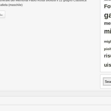
enerale del Memorial Fabio Rossi svoltosi il 12 giugno Classifica
 atleta (maschile)
Fo
g
..
me
mi
migl
piol
ris
ui