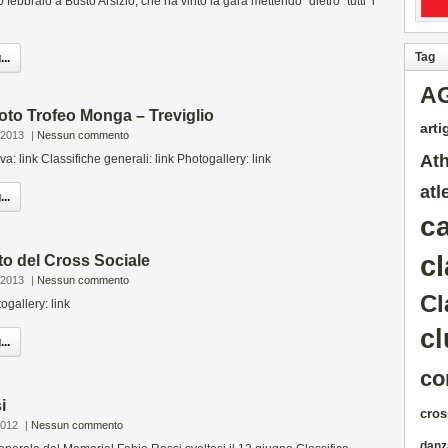
febbraio a Busto Arsizio, che ha vinto la gara mettendo “dietro” tutti i
Tag
..
A
foto Trofeo Monga – Treviglio
artig
 2013
|
Nessun commento
Ath
va: link Classifiche generali: link Photogallery: link
atl
..
c
cl
oto del Cross Sociale
 2013
|
Nessun commento
Cl
togallery: link
cl
..
co
i
cros
2012
|
Nessun commento
danz