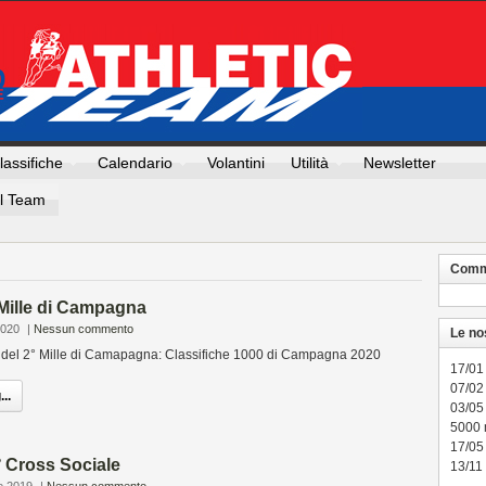
lassifiche
Calendario
Volantini
Utilità
Newsletter
Il Team
Comme
 Mille di Campagna
2020
|
Nessun commento
Le no
e del 2° Mille di Camapagna: Classifiche 1000 di Campagna 2020
17/01
07/02 
..
03/05
5000
17/05
° Cross Sociale
13/11 