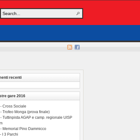
nti recenti
stre gare 2016
 - Cross Sociale
- Trofeo Monga (prova finale)
 - Tuttinpista AGAP e camp. regionale UISP
 m
 - Memorial Pino Dammicco
- I 3 Parchi