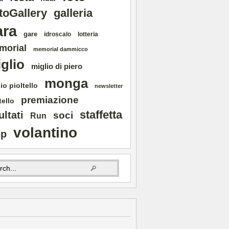
toGallery
galleria
ara
gare
idroscalo
lotteria
morial
memorial dammicco
glio
miglio di piero
monga
io pioltello
newsletter
premiazione
tello
staffetta
ultati
soci
Run
volantino
sp