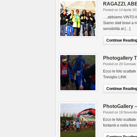
RAGAZZI, ABB
Posted on 14 Aprile 20
….abbiamo VINTO il c
Siamo stati bravi a ri
sensibilità al […]
Continue Reading.
Photogallery T
Posted on 20 Gennaio
Ecco le foto scattat
Treviglio LINK
Continue Reading.
PhotoGallery – 
Posted on 19 Novemb
Ecco le foto scattat
fontanili e nella for