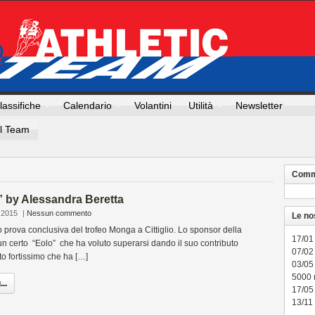
lassifiche
Calendario
Volantini
Utilità
Newsletter
Il Team
Comme
” by Alessandra Beretta
 2015
|
Nessun commento
Le no
prova conclusiva del trofeo Monga a Cittiglio. Lo sponsor della
17/01
n certo “Eolo” che ha voluto superarsi dando il suo contributo
07/02 
o fortissimo che ha […]
03/05
5000
..
17/05
13/11 