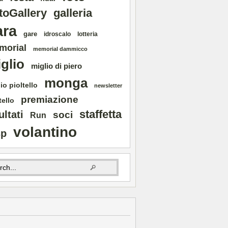
toGallery
galleria
ara
gare
idroscalo
lotteria
morial
memorial dammicco
glio
miglio di piero
monga
io pioltello
newsletter
premiazione
tello
staffetta
ultati
soci
Run
volantino
sp