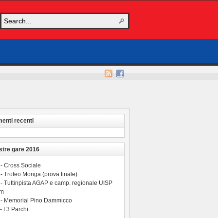
nti recenti
stre gare 2016
 - Cross Sociale
- Trofeo Monga (prova finale)
 - Tuttinpista AGAP e camp. regionale UISP
 m
 - Memorial Pino Dammicco
- I 3 Parchi