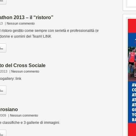
..
thon 2013 – il “ristoro”
13
|
Nessun commento
 ristoro gestito come sempre con serietà e professionalità (e
donne e uomini del Team! LINK
..
oto del Cross Sociale
 2013
|
Nessun commento
togallery: link
..
brosiano
2009
|
Nessun commento
le classifiche e 3 gallerie di immagini.
..