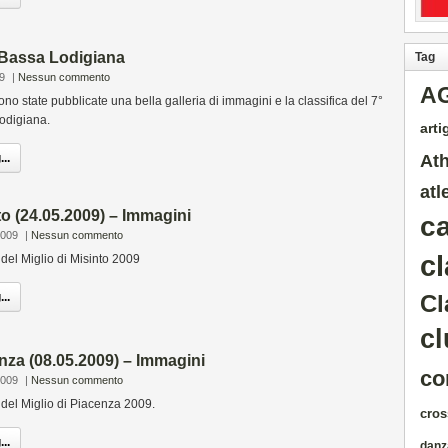
a Bassa Lodigiana
Tag
9
|
Nessun commento
A
ono state pubblicate una bella galleria di immagini e la classifica del 7°
Lodigiana.
artig
Ath
..
atl
to (24.05.2009) – Immagini
c
2009
|
Nessun commento
cl
 del Miglio di Misinto 2009
..
Cl
cl
enza (08.05.2009) – Immagini
co
2009
|
Nessun commento
 del Miglio di Piacenza 2009.
cros
..
danz