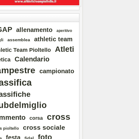
GAP
allenamento
aperitivo
athletic team
li
assemblea
Atleti
letic Team Pioltello
Calendario
etica
ampestre
campionato
assifica
assifiche
ubdelmiglio
cross
mmento
corsa
cross sociale
s pioltello
foto
festa
fidal
a