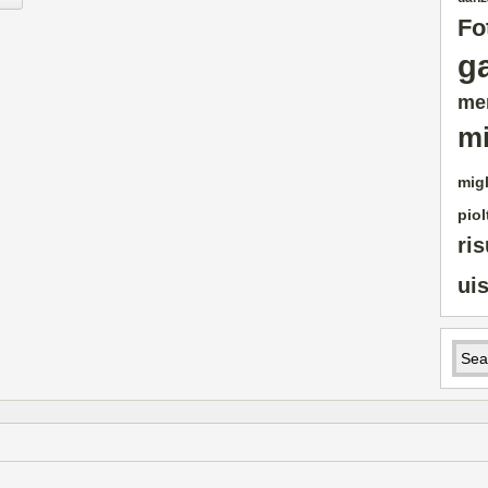
Fo
g
me
mi
migl
piol
ris
ui