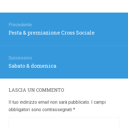
Navigazione
articoli
Precedente
Articolo
Festa & premiazione Cross Sociale
precedente:
Successivo
Articolo
Sabato & domenica
successivo:
LASCIA UN COMMENTO
Il tuo indirizzo email non sarà pubblicato.
I campi
obbligatori sono contrassegnati
*