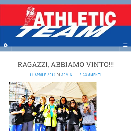
RAGAZZI, ABBIAMO VINTO!!!
14 APRILE 2014
DI
ADMIN
·
2 COMMENTI