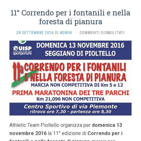
11° Correndo per i fontanili e nella
foresta di pianura
SU
28 SETTEMBRE 2016
DI
ADMIN
·
COMMENTI DISABILITATI
11°
CORREN
PER
I
FONTANI
E
NELLA
FORESTA
DI
PIANURA
Athletic Team Pioltello organizza per
domenica 13
novembre 2016
la 11° edizione di
Correndo per i