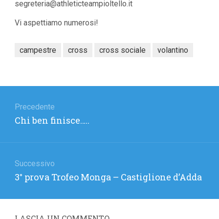
segreteria@athleticteampio
ltello.it
Vi aspettiamo numerosi!
campestre
cross
cross sociale
volantino
Navigazione
articoli
Precedente
Articolo
Chi ben finisce…..
precedente:
Successivo
Articolo
3° prova Trofeo Monga – Castiglione d’Adda
successivo:
LASCIA UN COMMENTO