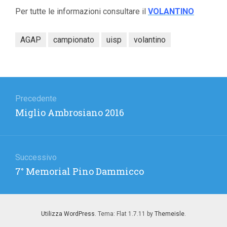
Per tutte le informazioni consultare il
VOLANTINO
AGAP
campionato
uisp
volantino
Navigazione
articoli
Precedente
Articolo
Miglio Ambrosiano 2016
precedente:
Successivo
Articolo
7° Memorial Pino Dammicco
successivo:
Utilizza WordPress
. Tema: Flat 1.7.11 by
Themeisle
.