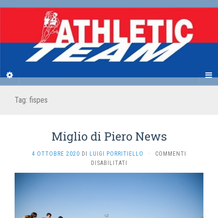
Tag:
fispes
Miglio di Piero News
4 OTTOBRE 2020
DI
LUIGI PORRITIELLO
·
COMMENTI
SU
DISABILITATI
MIGLIO
DI
PIERO
NEWS