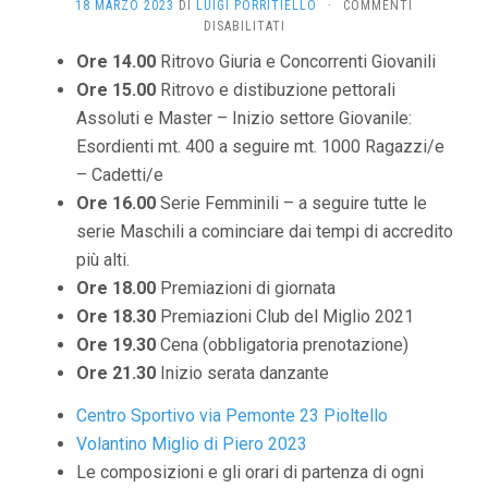
18 MARZO 2023
DI
LUIGI PORRITIELLO
·
COMMENTI
SU
DISABILITATI
24°
Ore 14.00
Ritrovo Giuria e Concorrenti Giovanili
MIGLIO
Ore 15.00
Ritrovo e distibuzione pettorali
DI
PIOLTELLO
Assoluti e Master – Inizio settore Giovanile:
Esordienti mt. 400 a seguire mt. 1000 Ragazzi/e
– Cadetti/e
Ore 16.00
Serie Femminili – a seguire tutte le
serie Maschili a cominciare dai tempi di accredito
più alti.
Ore 18.00
Premiazioni di giornata
Ore 18.30
Premiazioni Club del Miglio 2021
Ore 19.30
Cena (obbligatoria prenotazione)
Ore 21.30
Inizio serata danzante
Centro Sportivo via Pemonte 23 Pioltello
Volantino Miglio di Piero 2023
Le composizioni e gli orari di partenza di ogni