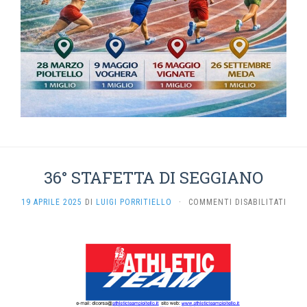
36° STAFETTA DI SEGGIANO
SU
19 APRILE 2025
DI
LUIGI PORRITIELLO
·
COMMENTI DISABILITATI
36°
STAF
DI
SEGG