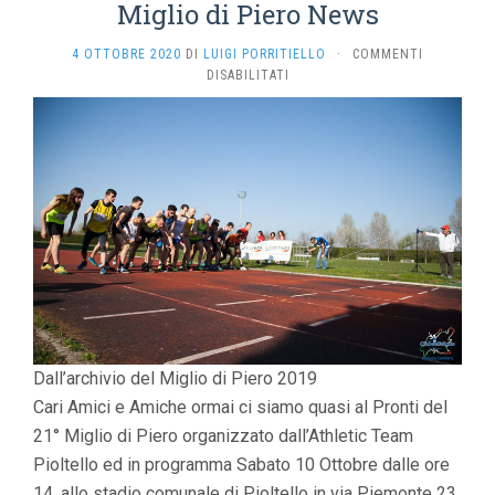
Miglio di Piero News
4 OTTOBRE 2020
DI
LUIGI PORRITIELLO
·
COMMENTI
SU
DISABILITATI
MIGLIO
DI
PIERO
NEWS
Dall’archivio del Miglio di Piero 2019
Cari Amici e Amiche ormai ci siamo quasi al Pronti del
21° Miglio di Piero organizzato dall’Athletic Team
Pioltello ed in programma Sabato 10 Ottobre dalle ore
14, allo stadio comunale di Pioltello in via Piemonte 23.