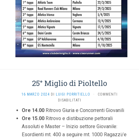
25° Miglio di Pioltello
16 MARZO 2024
DI
LUIGI PORRITIELLO
·
COMMENTI
SU
DISABILITATI
25°
Ore 14.00
Ritrovo Giuria e Concorrenti Giovanili
MIGLIO
Ore 15.00
Ritrovo e distibuzione pettorali
DI
PIOLTELLO
Assoluti e Master – Inizio settore Giovanile:
Esordienti mt. 400 a seguire mt. 1000 Ragazzi/e