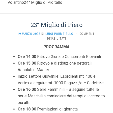
Volantino24° Miglio di Pioltello
23° Miglio di Piero
19 MARZO 2022
DI
LUIGI PORRITIELLO
·
COMMENTI
SU
DISABILITATI
23°
PROGRAMMA
MIGLIO
DI
Ore 14.00
Ritrovo Giuria e Concorrenti Giovanili
PIERO
Ore 15.00
Ritrovo e distibuzione pettorali
Assoluti e Master
Inizio settore Giovanile: Esordienti mt. 400 e
Vortex a seguire mt. 1000 Ragazzi/e – Cadetti/e
Ore 16.00
Serie Femminili – a seguire tutte le
serie Maschili a cominciare dai tempi di accredito
più alti.
Ore 18.00
Premiazioni di giornata