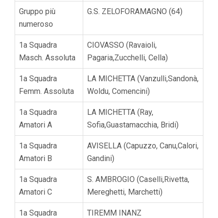
Gruppo più
G.S. ZELOFORAMAGNO (64)
numeroso
1a Squadra
CIOVASSO (Ravaioli,
Masch. Assoluta
Pagaria,Zucchelli, Cella)
1a Squadra
LA MICHETTA (Vanzulli,Sandonà,
Femm. Assoluta
Woldu, Comencini)
1a Squadra
LA MICHETTA (Ray,
Amatori A
Sofia,Guastamacchia, Bridi)
1a Squadra
AVISELLA (Capuzzo, Canu,Calori,
Amatori B
Gandini)
1a Squadra
S. AMBROGIO (Caselli,Rivetta,
Amatori C
Mereghetti, Marchetti)
1a Squadra
TIREMM INANZ