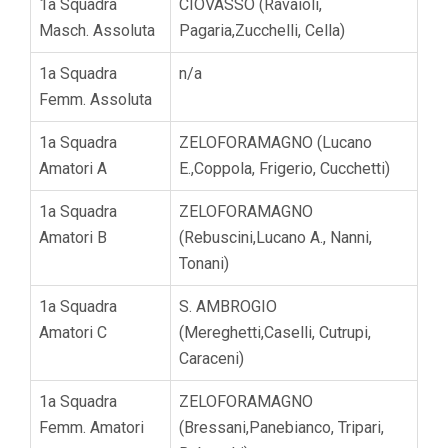
1a Squadra
CIOVASSO (Ravaioli,
Masch. Assoluta
Pagaria,Zucchelli, Cella)
1a Squadra
n/a
Femm. Assoluta
1a Squadra
ZELOFORAMAGNO (Lucano
Amatori A
E.,Coppola, Frigerio, Cucchetti)
1a Squadra
ZELOFORAMAGNO
Amatori B
(Rebuscini,Lucano A., Nanni,
Tonani)
1a Squadra
S. AMBROGIO
Amatori C
(Mereghetti,Caselli, Cutrupi,
Caraceni)
1a Squadra
ZELOFORAMAGNO
Femm. Amatori
(Bressani,Panebianco, Tripari,