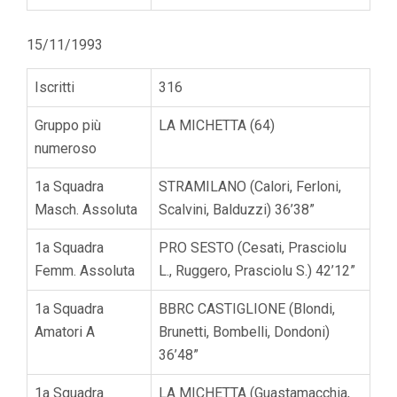
15/11/1993
Iscritti
316
Gruppo più
LA MICHETTA (64)
numeroso
1a Squadra
STRAMILANO (Calori, Ferloni,
Masch. Assoluta
Scalvini, Balduzzi) 36’38”
1a Squadra
PRO SESTO (Cesati, Prasciolu
Femm. Assoluta
L., Ruggero, Prasciolu S.) 42’12”
1a Squadra
BBRC CASTIGLIONE (Blondi,
Amatori A
Brunetti, Bombelli, Dondoni)
36’48”
1a Squadra
LA MICHETTA (Guastamacchia,