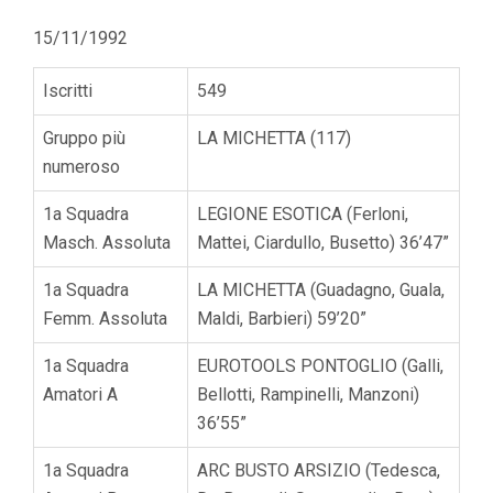
15/11/1992
Iscritti
549
Gruppo più
LA MICHETTA (117)
numeroso
1a Squadra
LEGIONE ESOTICA (Ferloni,
Masch. Assoluta
Mattei, Ciardullo, Busetto) 36’47”
1a Squadra
LA MICHETTA (Guadagno, Guala,
Femm. Assoluta
Maldi, Barbieri) 59’20”
1a Squadra
EUROTOOLS PONTOGLIO (Galli,
Amatori A
Bellotti, Rampinelli, Manzoni)
36’55”
1a Squadra
ARC BUSTO ARSIZIO (Tedesca,