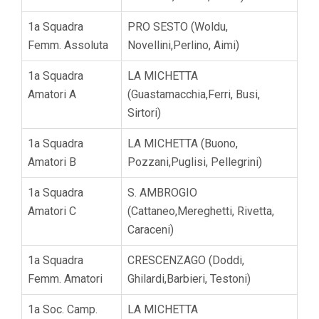
1a Squadra
PRO SESTO (Woldu,
Femm. Assoluta
Novellini,Perlino, Aimi)
1a Squadra
LA MICHETTA
Amatori A
(Guastamacchia,Ferri, Busi,
Sirtori)
1a Squadra
LA MICHETTA (Buono,
Amatori B
Pozzani,Puglisi, Pellegrini)
1a Squadra
S. AMBROGIO
Amatori C
(Cattaneo,Mereghetti, Rivetta,
Caraceni)
1a Squadra
CRESCENZAGO (Doddi,
Femm. Amatori
Ghilardi,Barbieri, Testoni)
1a Soc. Camp.
LA MICHETTA