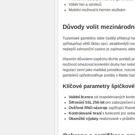
Výběr her a výrobců
Mobilní možnost k herním službám
Důvody volit mezinárodní
Tuzemské gambléry stále častěji přitahují
zpřístupňují větší škálu opcí, atraktivnější 
nejlepší zahraniční casino
je zajímavou alte
Hlavním důvodem úspěchu těchto portálů j
možnost omezovat konkrétní druhy her nebo v
regulací zemí jako maltská jurisdikce, nizo
gamblérů upřednostňuje portály s Malta Gamin
Klíčové parametry špičkové
Validní licence
od respektovaných kontrolní
Šifrování SSL 256-bit
pro zabezpečení p
Ověřené RNG nástroje
zajišťující Ran
Kontrolované hraní
s funkcemi pro seb
Okamžité výplaty
realizované v průběh