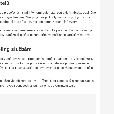
telů
 od prověřených studií. Výherní automaty jsou páteř nabídky, doplněné
ravdovými krupiéry. Navyšující se jackpoty nabízejí vysokých sum v
 přepočteno přes 470 milionů korun z jedinečné výhry.
ou vizuály, moderní funkce a vysoké RTP parametr běžně přesahující
I rozhraní zajišťujícího bezproblémové načítání okamžitě v webovém
bling službám
pky změnily způsob propojení s herními platformami. Více než 60 %
evices, což prokazuje podstatnost optimalizace pro kompaktnější
islost na Flash a zajišťuje plynulý chod na jakýchkoliv operačních
otějšků včetně zaregistrování, řízení konta, depositů a komunikace se
jí o nových bonusech a tournaments v okamžitém čase.