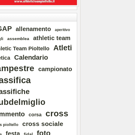
GAP
allenamento
aperitivo
athletic team
li
assemblea
Atleti
letic Team Pioltello
Calendario
etica
ampestre
campionato
assifica
assifiche
ubdelmiglio
cross
mmento
corsa
cross sociale
s pioltello
foto
festa
fidal
a