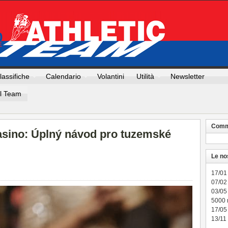
lassifiche
Calendario
Volantini
Utilità
Newsletter
Il Team
Comme
casino: Úplný návod pro tuzemské
Le no
17/01
07/02 
03/05
5000
17/05
13/11 