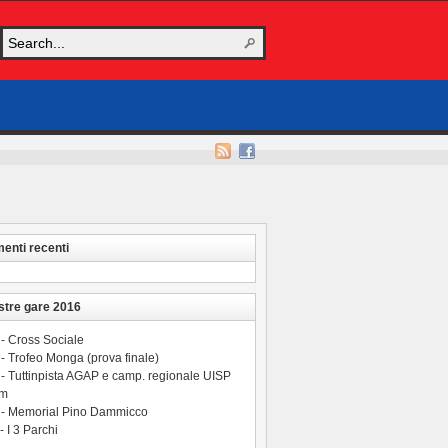
nti recenti
stre gare 2016
 - Cross Sociale
- Trofeo Monga (prova finale)
 - Tuttinpista AGAP e camp. regionale UISP
 m
 - Memorial Pino Dammicco
- I 3 Parchi