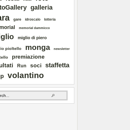
toGallery
galleria
ara
gare
idroscalo
lotteria
morial
memorial dammicco
glio
miglio di piero
monga
io pioltello
newsletter
premiazione
tello
staffetta
ultati
soci
Run
volantino
sp