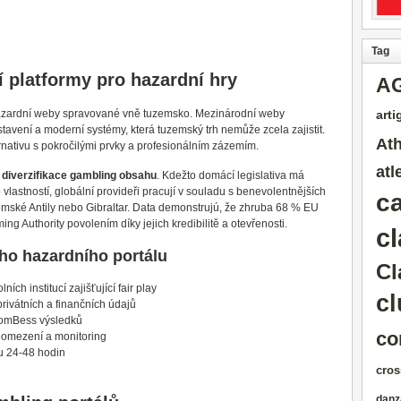
Tag
 platformy pro hazardní hry
A
 hazardní weby spravované vně tuzemsko. Mezinárodní weby
artig
nastavení a moderní systémy, která tuzemský trh nemůže zcela zajistit.
Ath
rnativu s pokročilými prvky a profesionálním zázemím.
atl
e
diverzifikace gambling obsahu
. Kdežto domácí legislativa má
lastností, globální provideři pracují v souladu s benevolentnějších
c
zemské Antily nebo Gibraltar. Data demonstrujú, že zhruba 68 % EU
g Authority povolením díky jejich kredibilitě a otevřenosti.
cl
ho hazardního portálu
Cl
ch institucí zajišťující fair play
cl
rivátních a finančních údajů
domBess výsledků
co
eomezení a monitoring
u 24-48 hodin
cros
danz