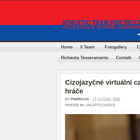
Home
Il Team
Fotogallery
C
Richiesta Tesseramento
Contatti
Cizojazyčné virtuální 
hráče
BY
PINIMUGHI
–
13 GIUGNO 2026
POSTED IN:
UNCATEGORIZED