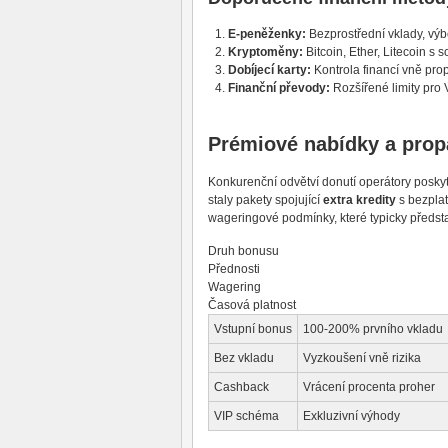
E-peněženky:
Bezprostřední vklady, výb
Kryptoměny:
Bitcoin, Ether, Litecoin s
Dobíjecí karty:
Kontrola financí vně pr
Finanční převody:
Rozšířené limity pro 
Prémiové nabídky a prop
Konkurenční odvětví donutí operátory poskyt
staly pakety spojující
extra kredity
s bezplat
wageringové podmínky, které typicky předst
Druh bonusu
Přednosti
Wagering
Časová platnost
Vstupní bonus
100-200% prvního vkladu
Bez vkladu
Vyzkoušení vně rizika
Cashback
Vrácení procenta proher
VIP schéma
Exkluzivní výhody