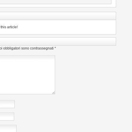
his article!
pi obbligatori sono contrassegnati
*