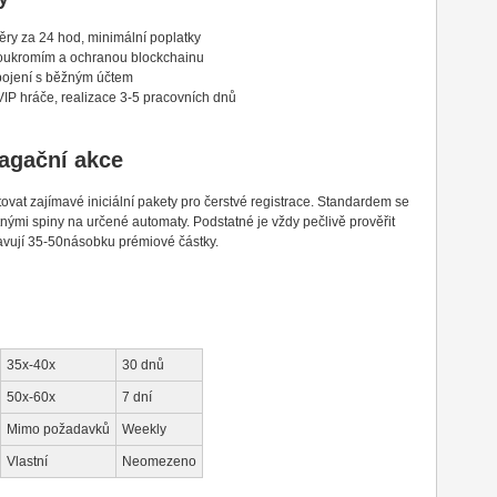
ěry za 24 hod, minimální poplatky
 soukromím a ochranou blockchainu
opojení s běžným účtem
VIP hráče, realizace 3-5 pracovních dnů
agační akce
ovat zajímavé iniciální pakety pro čerstvé registrace. Standardem se
nými spiny na určené automaty. Podstatné je vždy pečlivě prověřit
avují 35-50násobku prémiové částky.
35x-40x
30 dnů
50x-60x
7 dní
Mimo požadavků
Weekly
Vlastní
Neomezeno