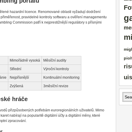
mbling portálů
Fo
dělené hazardní licence. Renomované oblasti vyžadují dodržení
g
í přiměřenost, pravidelné kontroly softwaru a ověření managementu
mbling Commission patří k nejprestižnější regulátory s přísnými
me
mi
migl
piol
Mimořádně vysoká
Měsíční audity
ris
Střední
Výroční kontroly
ui
tánie
Nejpřísnější
Kontinuální monitoring
Zvýšená
3měsíční revize
eské hráče
evodů přizpůsobených potřebám euroregionálních uživatelů. Mimo
aret nabírají na popularitě digitální účty a digitální měny, které
ptní zpracování.
y