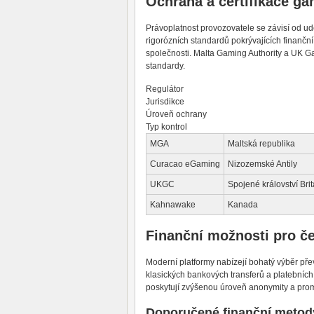
Ochrana a certifikace ga
Právoplatnost provozovatele se závisí od u
rigorózních standardů pokrývajících finančn
společnosti. Malta Gaming Authority a UK Ga
standardy.
Regulátor
Jurisdikce
Úroveň ochrany
Typ kontrol
MGA
Maltská republika
Curacao eGaming
Nizozemské Antily
UKGC
Spojené království Bri
Kahnawake
Kanada
Finanční možnosti pro č
Moderní platformy nabízejí bohatý výběr př
klasických bankových transferů a platebních k
poskytují zvýšenou úroveň anonymity a prom
Doporučené finanční metod