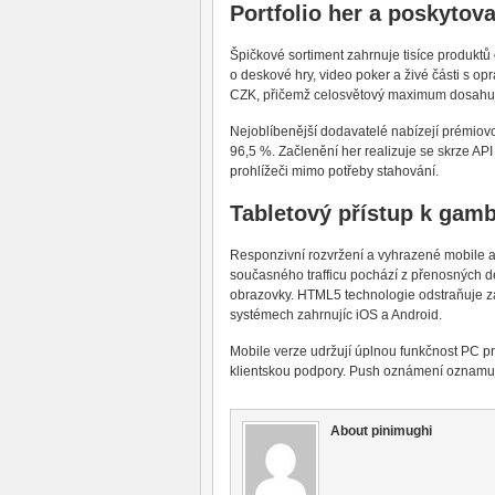
Portfolio her a poskytova
Špičkové sortiment zahrnuje tisíce produktů
o deskové hry, video poker a živé části s op
CZK, přičemž celosvětový maximum dosahuje
Nejoblíbenější dodavatelé nabízejí prémiov
96,5 %. Začlenění her realizuje se skrze AP
prohlížeči mimo potřeby stahování.
Tabletový přístup k gam
Responzivní rozvržení a vyhrazené mobile a
současného trafficu pochází z přenosných d
obrazovky. HTML5 technologie odstraňuje záv
systémech zahrnujíc iOS a Android.
Mobile verze udržují úplnou funkčnost PC pr
klientskou podpory. Push oznámení oznamu
About pinimughi