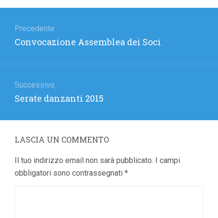
Navigazione
articoli
Precedente
Articolo
Convocazione Assemblea dei Soci
precedente:
Successivo
Articolo
Serate danzanti 2015
successivo:
LASCIA UN COMMENTO
Il tuo indirizzo email non sarà pubblicato.
I campi
obbligatori sono contrassegnati
*