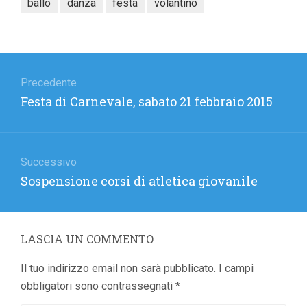
ballo
danza
festa
volantino
Navigazione
articoli
Precedente
Articolo
Festa di Carnevale, sabato 21 febbraio 2015
precedente:
Successivo
Articolo
Sospensione corsi di atletica giovanile
successivo:
LASCIA UN COMMENTO
Il tuo indirizzo email non sarà pubblicato.
I campi
obbligatori sono contrassegnati
*