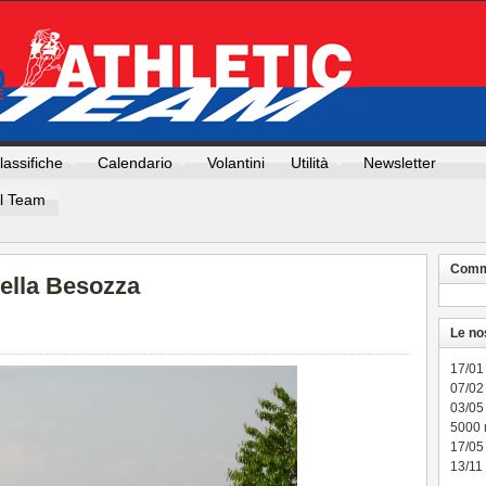
lassifiche
Calendario
Volantini
Utilità
Newsletter
Il Team
Comme
ella Besozza
Le no
17/01
07/02 
03/05
5000
17/05
13/11 