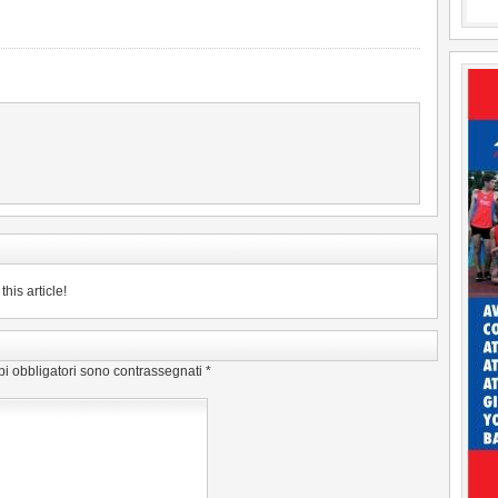
his article!
pi obbligatori sono contrassegnati
*