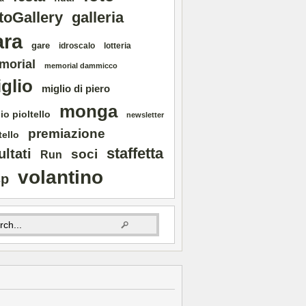
toGallery
galleria
ara
gare
idroscalo
lotteria
morial
memorial dammicco
glio
miglio di piero
monga
io pioltello
newsletter
premiazione
tello
staffetta
ultati
soci
Run
volantino
sp