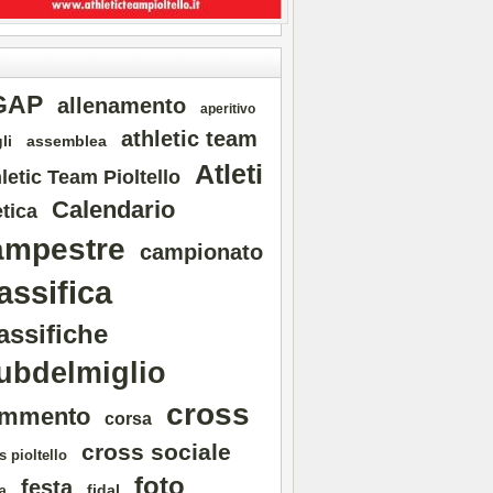
GAP
allenamento
aperitivo
athletic team
li
assemblea
Atleti
letic Team Pioltello
Calendario
etica
ampestre
campionato
assifica
assifiche
ubdelmiglio
cross
mmento
corsa
cross sociale
s pioltello
foto
festa
fidal
a