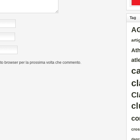
Tag
A
artig
Ath
atl
sto browser per la prossima volta che commento.
c
cl
Cl
cl
co
cros
danz