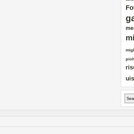
Fo
g
me
mi
migl
piol
ris
ui