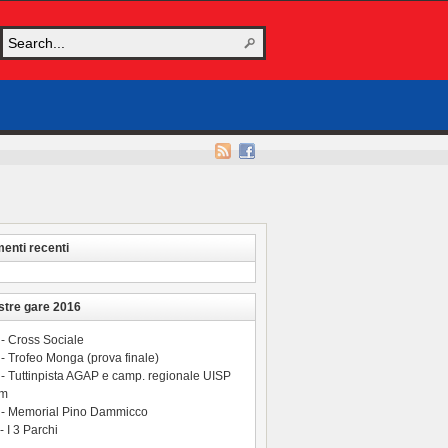
nti recenti
stre gare 2016
 - Cross Sociale
- Trofeo Monga (prova finale)
 - Tuttinpista AGAP e camp. regionale UISP
 m
 - Memorial Pino Dammicco
- I 3 Parchi