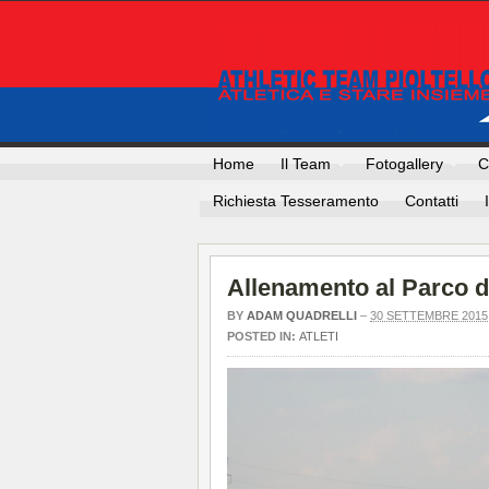
Home
Il Team
Fotogallery
C
Richiesta Tesseramento
Contatti
Allenamento al Parco d
BY
ADAM QUADRELLI
–
30 SETTEMBRE 2015
POSTED IN:
ATLETI