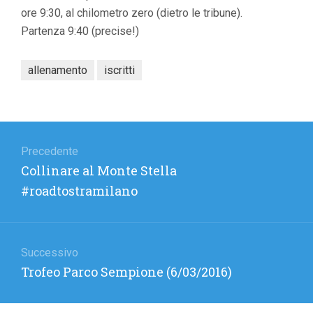
ore 9:30, al chilometro zero (dietro le tribune).
Partenza 9:40 (precise!)
allenamento
iscritti
Navigazione
articoli
Precedente
Articolo
Collinare al Monte Stella
precedente:
#roadtostramilano
Successivo
Articolo
Trofeo Parco Sempione (6/03/2016)
successivo: