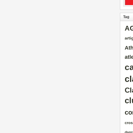
Tag
A
artig
Ath
atl
c
cl
Cl
cl
co
cros
danz