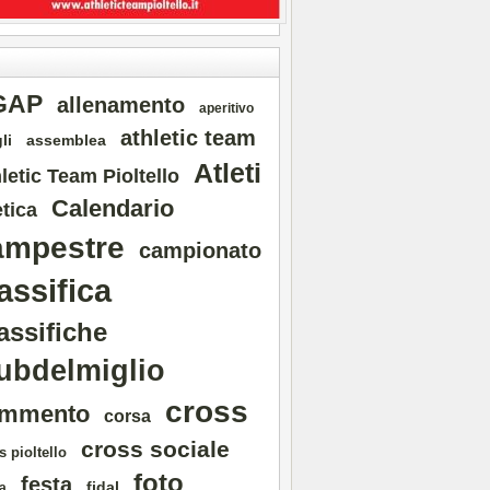
GAP
allenamento
aperitivo
athletic team
li
assemblea
Atleti
letic Team Pioltello
Calendario
etica
ampestre
campionato
assifica
assifiche
ubdelmiglio
cross
mmento
corsa
cross sociale
s pioltello
foto
festa
fidal
a