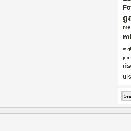
Fo
g
me
mi
migl
piol
ris
ui