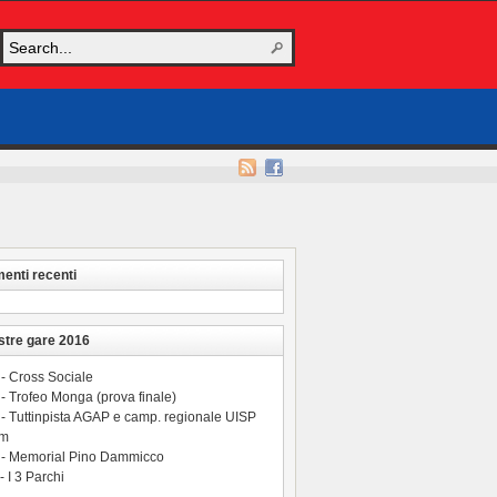
nti recenti
stre gare 2016
 - Cross Sociale
- Trofeo Monga (prova finale)
 - Tuttinpista AGAP e camp. regionale UISP
 m
 - Memorial Pino Dammicco
- I 3 Parchi