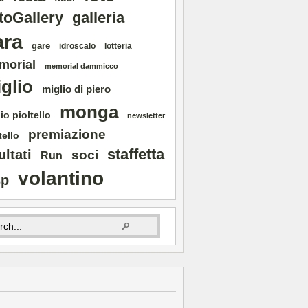
toGallery
galleria
ara
gare
idroscalo
lotteria
morial
memorial dammicco
glio
miglio di piero
monga
io pioltello
newsletter
premiazione
tello
staffetta
ultati
soci
Run
volantino
sp