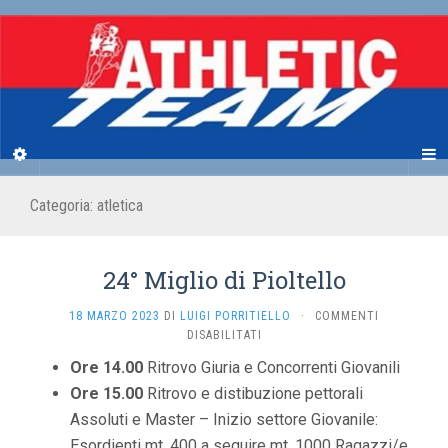
Categoria:
atletica
24° Miglio di Pioltello
18 MARZO 2023
DI
LUIGI PORRITIELLO
·
COMMENTI
SU
DISABILITATI
24°
Ore 14.00
Ritrovo Giuria e Concorrenti Giovanili
MIGLIO
Ore 15.00
Ritrovo e distibuzione pettorali
DI
PIOLTELLO
Assoluti e Master – Inizio settore Giovanile:
Esordienti mt. 400 a seguire mt. 1000 Ragazzi/e