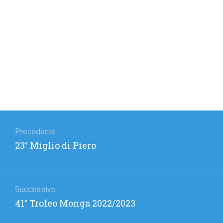
Navigazione
articoli
Precedente
Articolo
23° Miglio di Piero
precedente:
Successivo
Articolo
41° Trofeo Monga 2022/2023
successivo: