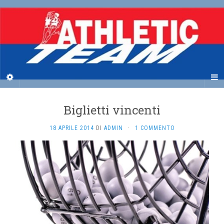
Biglietti vincenti
18 APRILE 2014
DI
ADMIN
·
1 COMMENTO