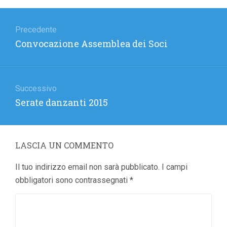
Navigazione
articoli
Precedente
Articolo
Convocazione Assemblea dei Soci
precedente:
Successivo
Articolo
Serate danzanti 2015
successivo:
LASCIA UN COMMENTO
Il tuo indirizzo email non sarà pubblicato.
I campi
obbligatori sono contrassegnati
*