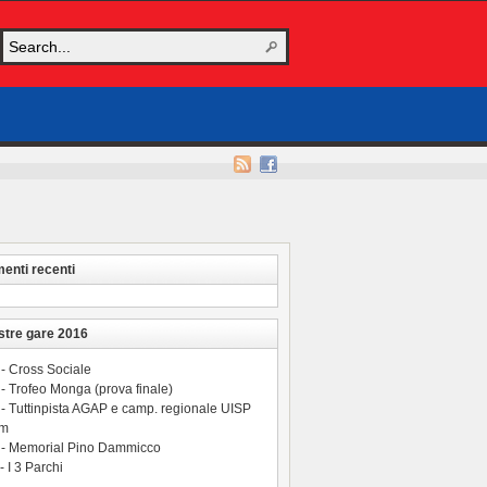
nti recenti
stre gare 2016
 - Cross Sociale
- Trofeo Monga (prova finale)
 - Tuttinpista AGAP e camp. regionale UISP
 m
 - Memorial Pino Dammicco
- I 3 Parchi