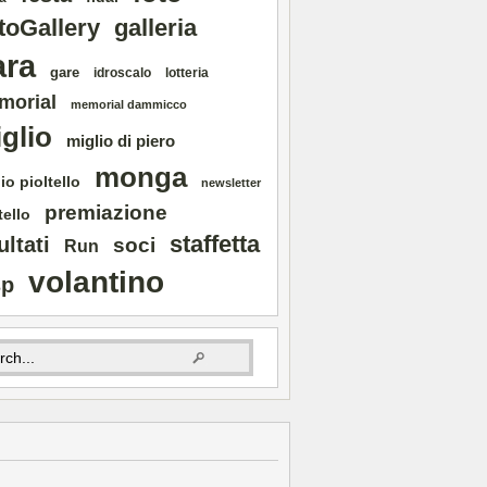
toGallery
galleria
ara
gare
idroscalo
lotteria
morial
memorial dammicco
glio
miglio di piero
monga
io pioltello
newsletter
premiazione
tello
staffetta
ultati
soci
Run
volantino
sp