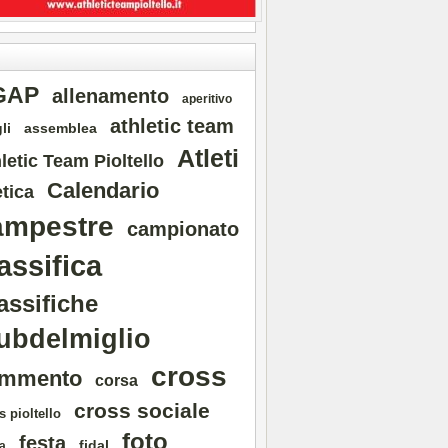
GAP
allenamento
aperitivo
athletic team
li
assemblea
Atleti
letic Team Pioltello
Calendario
etica
ampestre
campionato
assifica
assifiche
ubdelmiglio
cross
mmento
corsa
cross sociale
s pioltello
foto
festa
fidal
a