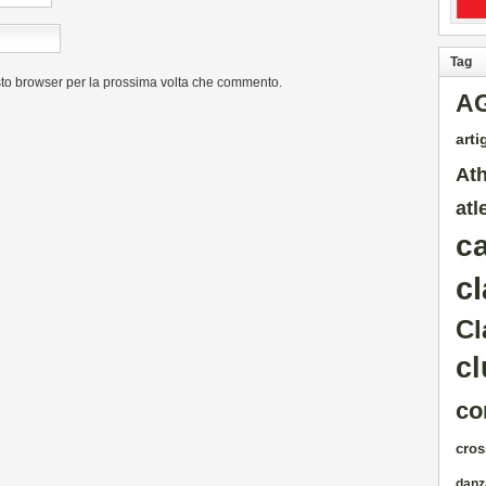
Tag
sto browser per la prossima volta che commento.
A
artig
Ath
atl
c
cl
Cl
cl
co
cros
danz