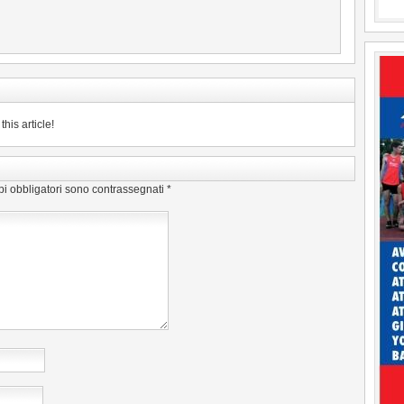
his article!
pi obbligatori sono contrassegnati
*