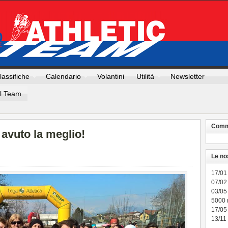
lassifiche
Calendario
Volantini
Utilità
Newsletter
Il Team
Comme
 avuto la meglio!
Le no
17/01
07/02 
03/05
5000
17/05
13/11 