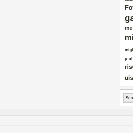
Fo
g
me
mi
migl
piol
ris
ui