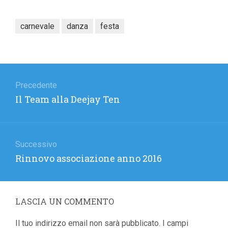
carnevale
danza
festa
Navigazione
articoli
Precedente
Articolo
Il Team alla Deejay Ten
precedente:
Successivo
Articolo
Rinnovo associazione anno 2016
successivo:
LASCIA UN COMMENTO
Il tuo indirizzo email non sarà pubblicato.
I campi