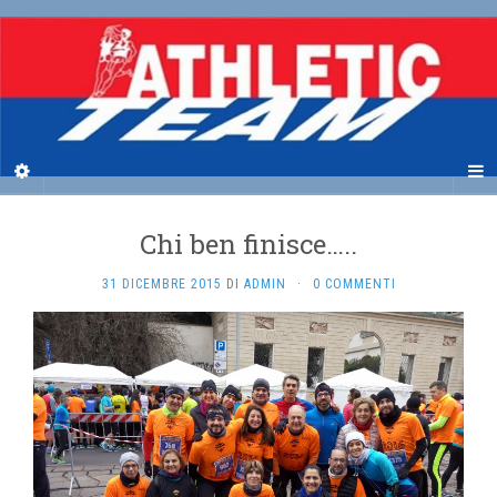
Chi ben finisce…..
31 DICEMBRE 2015
DI
ADMIN
·
0 COMMENTI