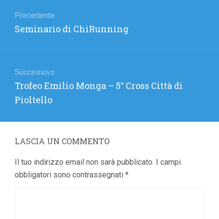
Navigazione
articoli
Precedente
Articolo
Seminario di ChiRunning
precedente:
Successivo
Articolo
Trofeo Emilio Monga – 5° Cross Città di
successivo:
Pioltello
LASCIA UN COMMENTO
Il tuo indirizzo email non sarà pubblicato.
I campi
obbligatori sono contrassegnati
*