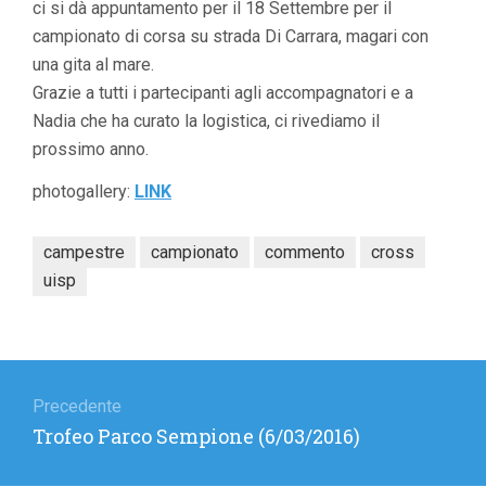
ci si dà appuntamento per il 18 Settembre per il
campionato di corsa su strada Di Carrara, magari con
una gita al mare.
Grazie a tutti i partecipanti agli accompagnatori e a
Nadia che ha curato la logistica, ci rivediamo il
prossimo anno.
photogallery:
LINK
campestre
campionato
commento
cross
uisp
Navigazione
articoli
Precedente
Articolo
Trofeo Parco Sempione (6/03/2016)
precedente: