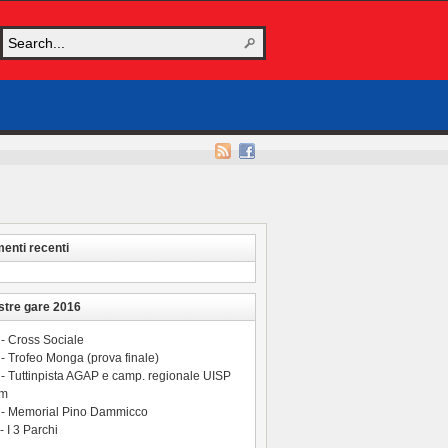
nti recenti
stre gare 2016
 - Cross Sociale
- Trofeo Monga (prova finale)
 - Tuttinpista AGAP e camp. regionale UISP
 m
 - Memorial Pino Dammicco
- I 3 Parchi