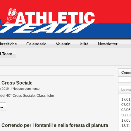
lassifiche
Calendario
Volantini
Utilità
Newsletter
Il Team
Comme
° Cross Sociale
e 2019
|
Nessun commento
Le no
 del 40° Cross Sociale: Classifiche
17/01
07/02 
..
03/05
5000
17/05
 Correndo per i fontanili e nella foresta di pianura
13/11 