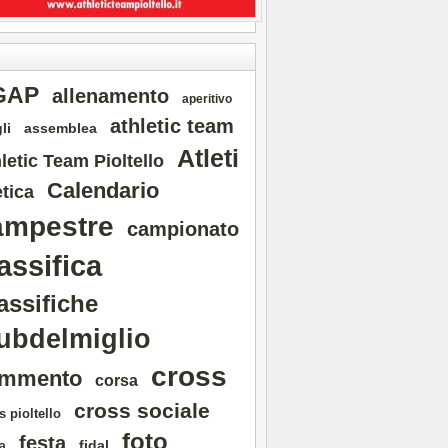
GAP
allenamento
aperitivo
athletic team
li
assemblea
Atleti
letic Team Pioltello
Calendario
etica
ampestre
campionato
assifica
assifiche
ubdelmiglio
cross
mmento
corsa
cross sociale
s pioltello
foto
festa
fidal
a