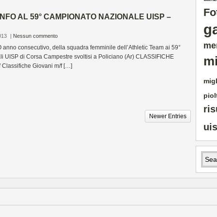
Fo
ONFO AL 59° CAMPIONATO NAZIONALE UISP –
g
013
|
Nessun commento
me
O anno consecutivo, della squadra femminile dell’Athletic Team ai 59°
i UISP di Corsa Campestre svoltisi a Policiano (Ar) CLASSIFICHE
mi
f Classifiche Giovani m/f […]
migl
piol
ris
Newer Entries
ui