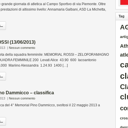
rande giornata di atletica al Campo Sportivo di via Piemonte. Oltre
e prestazioni di altissimo livello: Annamaria Galbani, ASD La Michetta,
Tag
A
..
artig
SI (13/06/2013)
Ath
2013
|
Nessun commento
atl
atleta della squadra femminile: MEMORIAL ROSSI – ZELOFORAMAGNO
QUADRA FEMMINILE 200 Levati Alice 43.90 600 Iacoantonio
c
 1000 Mariino Alessandra 1.24.93 1400 […]
cl
..
Cl
no Dammicco – classifica
cl
2013
|
Nessun commento
ca del 4° Memorial Pino Dammicco, svoltosi il 22 maggio 2013 a
co
cros
..
danz