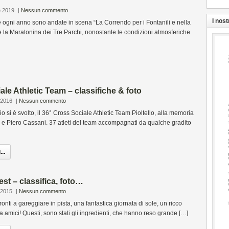
e 2019
|
Nessun commento
I nost
gni anno sono andate in scena “La Correndo per i Fontanili e nella
e la Maratonina dei Tre Parchi, nonostante le condizioni atmosferiche
ale Athletic Team – classifiche & foto
 2016
|
Nessun commento
si è svolto, il 36° Cross Sociale Athletic Team Pioltello, alla memoria
 e Piero Cassani. 37 atleti del team accompagnati da qualche gradito
..
est – classifica, foto…
 2015
|
Nessun commento
ronti a gareggiare in pista, una fantastica giornata di sole, un ricco
ra amici! Questi, sono stati gli ingredienti, che hanno reso grande […]