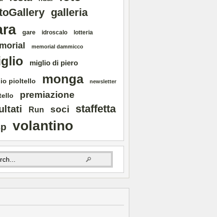
toGallery
galleria
ara
gare
idroscalo
lotteria
morial
memorial dammicco
glio
miglio di piero
monga
io pioltello
newsletter
premiazione
tello
staffetta
ultati
soci
Run
volantino
sp