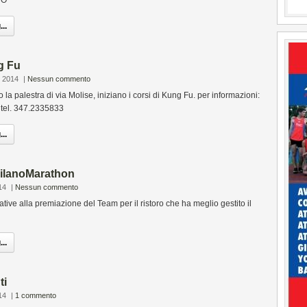
NO
..
g Fu
e 2014
|
Nessun commento
la palestra di via Molise, iniziano i corsi di Kung Fu. per informazioni:
 tel. 347.2335833
..
ilanoMarathon
14
|
Nessun commento
tive alla premiazione del Team per il ristoro che ha meglio gestito il
..
ti
14
|
1 commento