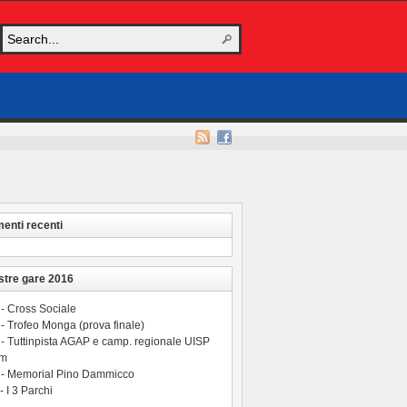
nti recenti
stre gare 2016
 - Cross Sociale
- Trofeo Monga (prova finale)
 - Tuttinpista AGAP e camp. regionale UISP
 m
 - Memorial Pino Dammicco
- I 3 Parchi