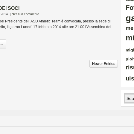
Fo
EI SOCI
 2014
|
Nessun commento
g
el Presidente dell’ASD Athletic Team è convocata, presso la sede di
ello, il giorno Lunedì 17 febbraio 2014 alle ore 21:00 l’Assemblea dei
me
mi
..
migl
piol
Newer Entries
ris
ui