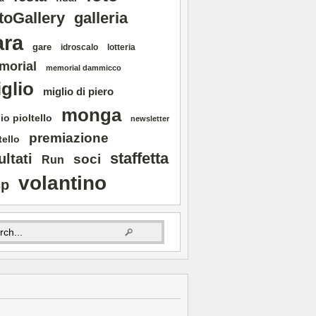
toGallery
galleria
ara
gare
idroscalo
lotteria
morial
memorial dammicco
glio
miglio di piero
monga
io pioltello
newsletter
premiazione
tello
staffetta
ultati
soci
Run
volantino
sp