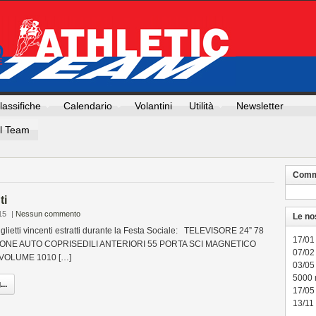
lassifiche
Calendario
Volantini
Utilità
Newsletter
Il Team
Comme
ti
15
|
Nessun commento
Le no
glietti vincenti estratti durante la Festa Sociale: TELEVISORE 24” 78
17/01
MONE AUTO COPRISEDILI ANTERIORI 55 PORTA SCI MAGNETICO
07/02 
VOLUME 1010 […]
03/05
5000
..
17/05
13/11 