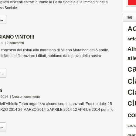
lietti vincenti estratti durante la Festa Sociale e le immagini della
oss Sociale:
Tag
..
A
IAMO VINTO!!!
artig
14
|
2 commenti
Ath
oncorso dei ristori alla maratona di Milano Marathon del 6 aprile.
ciclare e differenziare i rifiuti, abbiamo dato prova della nostra
atl
c
..
cl
i
Cl
 2014
|
Nessun commento
cl
ell’Athletic Team organizza alcune serate danzanti. Ecco le date: 15
ZO 2014 29 MARZO 2014 5 APRILE 2014 12 APRILE 2014 per info:
co
cros
..
danz