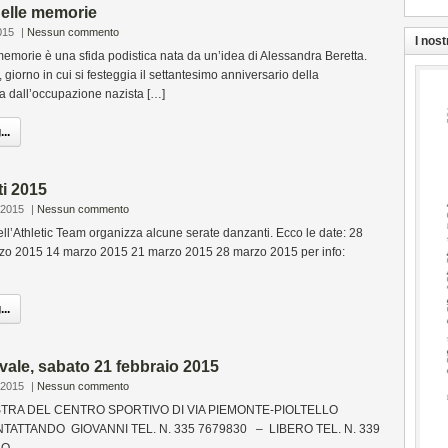
delle memorie
015
|
Nessun commento
I nost
memorie è una sfida podistica nata da un’idea di Alessandra Beretta.
, giorno in cui si festeggia il settantesimo anniversario della
lia dall’occupazione nazista […]
..
i 2015
 2015
|
Nessun commento
ell’Athletic Team organizza alcune serate danzanti. Ecco le date: 28
rzo 2015 14 marzo 2015 21 marzo 2015 28 marzo 2015 per info:
..
vale, sabato 21 febbraio 2015
 2015
|
Nessun commento
TRA DEL CENTRO SPORTIVO DI VIA PIEMONTE-PIOLTELLO
ATTANDO GIOVANNI TEL. N. 335 7679830 – LIBERO TEL. N. 339