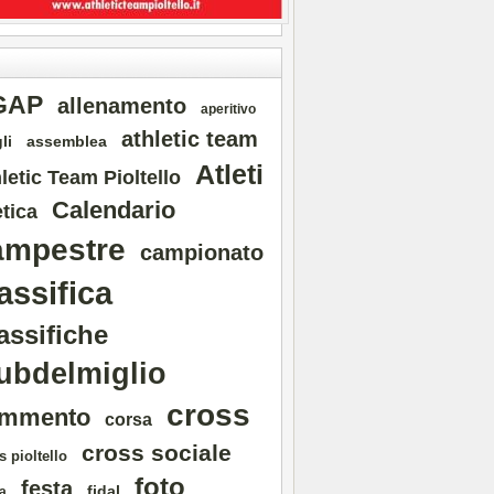
GAP
allenamento
aperitivo
athletic team
li
assemblea
Atleti
letic Team Pioltello
Calendario
etica
ampestre
campionato
assifica
assifiche
ubdelmiglio
cross
mmento
corsa
cross sociale
s pioltello
foto
festa
fidal
a